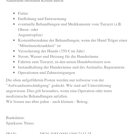
Außerdem entstehen Kosten durch:
Futter
Entflohung und Entwurmung
eventuelle Behandlungen und Medikamente vom Tierarzt (z.B.
Ohren- oder
Augentropfen)
Kostenübernahme der Behandlungen, wenn der Hund Träger einer
"Mittelmeerkrankheit" ist
Versicherung der Hunde (350 € im Jahr)
Strom, Wasser und Heizung für die Hunderäume
Fahrten zum Tierarzt, zu den neuen Hundebesitzern usw.
Instandhaltung der Hunderäume und des Auslaufes, Reparaturen
Operationen und Zahnreinigungen
Die oben aufgeführten Posten werden nur teilweise von der
"Aufwandsentschädigung" gedeckt. Wir sind auf Unterstützung
angewiesen. Dies gilt besonders, wenn eine Operation oder teure
medizinische Behandlungen anfallen.
Wir freuen uns über jeden - auch kleinen - Betrag.
Bankdaten:
Sparkasse Neuss
IBAN: DE36 3055 0000 1000 7442 25