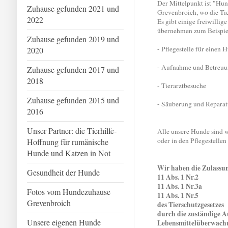
Der Mittelpunkt ist "Hu
Zuhause gefunden 2021 und
Grevenbroich, wo die Tie
2022
Es gibt einige freiwilli
übernehmen zum Beispie
Zuhause gefunden 2019 und
- Pflegestelle für einen 
2020
- Aufnahme und Betreuu
Zuhause gefunden 2017 und
2018
- Tierarztbesuche
Zuhause gefunden 2015 und
- Säuberung und Repara
2016
Unser Partner: die Tierhilfe-
Alle unsere Hunde sind w
oder in den Pflegestellen 
Hoffnung für rumänische
Hunde und Katzen in Not
Wir haben die Zulassu
Gesundheit der Hunde
11 Abs. 1 Nr.2
11 Abs. 1 Nr.3a
Fotos vom Hundezuhause
11 Abs. 1 Nr.5
Grevenbroich
des Tierschutzgesetzes
durch die zuständige A
Unsere eigenen Hunde
Lebensmittelüberwachu