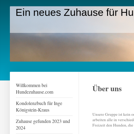
Ein neues Zuhause für H
Willkommen bei
Über uns
Hundezuhause.com
Kondolenzbuch für Inge
Königstein-Kraus
Unsere Gruppe ist kein o
arbeiten alle in verschi
Zuhause gefunden 2023 und
Freizeit den Hunden, die 
2024